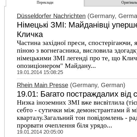
Переклади
Оригінальн
Düsseldorfer Nachrichten
(Germany, Germa
Німецькі ЗМІ: Майданівці уперше
Кличка
Частина західної преси, спостерігаючи, 
піною з вогнегасника, висловила здогадку
німецькими ЗМІ легенді про те, що Клич
опозиціонером" Майдану...
19.01.2014 15:08:25
Rhein Main Presse
(Germany, German)
19.01: Багато постраждалих від 
Низка іноземних ЗМІ вже висвітлила (тіє
себто - сутички між демонстрантами й мі
кварталу.Загальний тон повідомлень - р
прорвати очеплення біля урядо...
19.01.2014 20:05:00