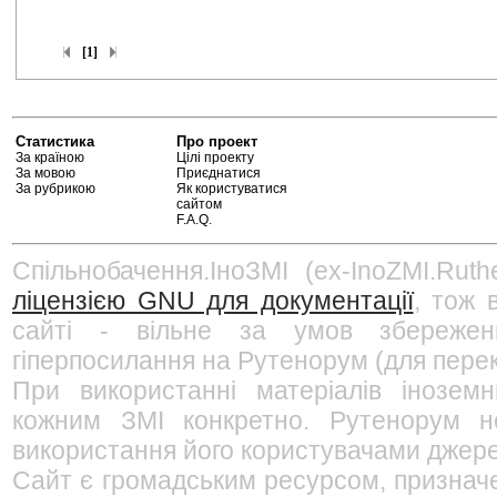
[1]
Статистика
Про проект
За країною
Цілі проекту
За мовою
Приєднатися
За рубрикою
Як користуватися
сайтом
F.A.Q.
Спільнобачення.ІноЗМІ (ex-InoZMI.Ruth
ліцензією GNU для документації
, тож 
сайті - вільне за умов збережен
гіперпосилання на Рутенорум (для перек
При використанні матеріалів інозем
кожним ЗМІ конкретно. Рутенорум не
використання його користувачами джерел
Сайт є громадським ресурсом, признач