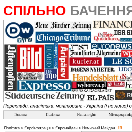
СПІЛЬНО
БАЧЕНН
Переклади, аналітика, моніторинг - Україна (і не лише) 
Головна
Політика
Human rights
Міжнародні ві
Політика
>
Євроінтеграція
>
Євромайдан
>
Немирний Майдан