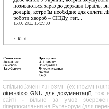
позиваються зараз до держави Ізраїль, 
доларів, котре їм необхідне для сплати л
роботи хвороб – СНІДу, геп...
16.08.2011 15:25:33
[1]
Статистика
Про проект
За країною
Цілі проекту
За мовою
Приєднатися
За рубрикою
Як користуватися
сайтом
F.A.Q.
Спільнобачення.ІноЗМІ (ex-InoZMI.Ruth
ліцензією GNU для документації
, тож 
сайті - вільне за умов збережен
гіперпосилання на Рутенорум (для перек