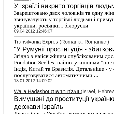
У Ізраїлі викрито торгівців людь
Заарештовано двох чоловіків та одну жін
звинувачують у торгівлі людьми і примуш
українки, росіянки і білоруски.
09.04.2012 12:46:07
Transilvania Expres
(Romania, Romanian)
"У Румунії проституція - збитков
Згідно з найсвіжішим опублікованим дос
Fondation Scelles, найпотужнішими "пост
Індія, Китай та Бразилія. Детальніше - у
послуговуватися автоматичними ...
18.01.2012 14:09:02
Walla Hadashot וואלה חדשות
(Israel, Hebre
Вимушені до проституції україн
держави Ізраїль
Двоє жінок з України, котрих змушували 