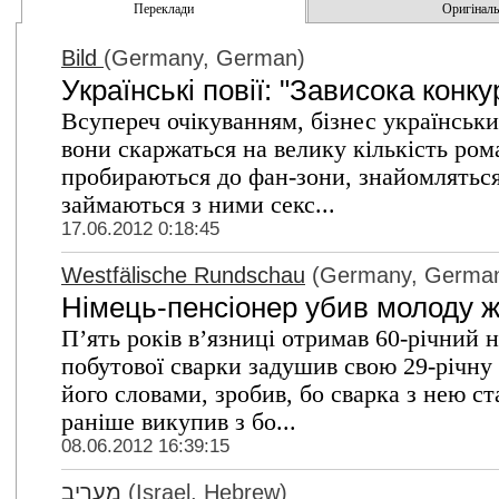
Переклади
Оригінальн
Bild
(Germany, German)
Українські повії: "Зависока конку
Всупереч очікуванням, бізнес українських
вони скаржаться на велику кількість ро
пробираються до фан-зони, знайомляться
займаються з ними секс...
17.06.2012 0:18:45
Westfälische Rundschau
(Germany, Germa
Німець-пенсіонер убив молоду жі
П’ять років в’язниці отримав 60-річний н
побутової сварки задушив свою 29-річну
його словами, зробив, бо сварка з нею с
раніше викупив з бо...
08.06.2012 16:39:15
מעריב
(Israel, Hebrew)