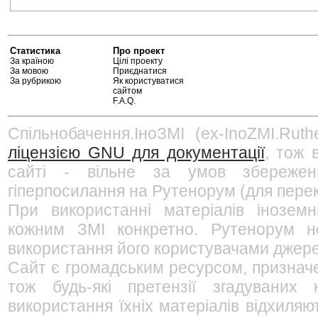
Статистика
Про проект
За країною
Цілі проекту
За мовою
Приєднатися
За рубрикою
Як користуватися
сайтом
F.A.Q.
Спільнобачення.ІноЗМІ (ex-InoZMI.Ruth
ліцензією GNU для документації
, тож 
сайті - вільне за умов збережен
гіперпосилання на Рутенорум (для перек
При використанні матеріалів інозем
кожним ЗМІ конкретно. Рутенорум не
використання його користувачами джерел
Сайт є громадським ресурсом, признач
тож будь-які претензії згадуваних
використання їхніх матеріалів відхиляю