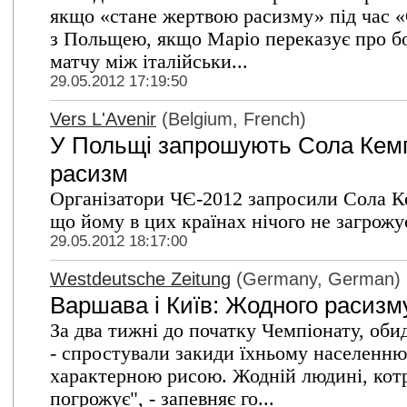
якщо «стане жертвою расизму» під час «
з Польщею, якщо Маріо переказує про бол
матчу між італійськи...
29.05.2012 17:19:50
Vers L'Avenir
(Belgium, French)
У Польщі запрошують Сола Кемпб
расизм
Організатори ЧЄ-2012 запросили Сола Ке
що йому в цих країнах нічого не загрожу
29.05.2012 18:17:00
Westdeutsche Zeitung
(Germany, German)
Варшава і Київ: Жодного расизм
За два тижні до початку Чемпіонату, оби
- спростували закиди їхньому населенню
характерною рисою. Жодній людині, котр
погрожує", - запевняє го...