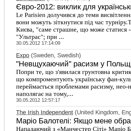
Євро-2012: виклик для українськ
Le Parisien долучився до теми висвітлен
вони можуть зіткнутися під час турніру.Т
Києва, "саме страшне, що може статися -
"Ультрас"; при ...
30.05.2012 17:14:09
Expo
(Sweden, Swedish)
"Невщухаючий" расизм у Польщі 
Попри те, що з'явилася грунтовна критик
що компроментують українську фан-куль
переймається проблемами расизму, нео-н
наполягає на тому,...
30.05.2012 12:57:17
The Irish Independent
(United Kingdom, Eng
Маріо Балотелі: Якщо мене образ
Нападаючий з «Манчестер Сіті» Маріо Ба