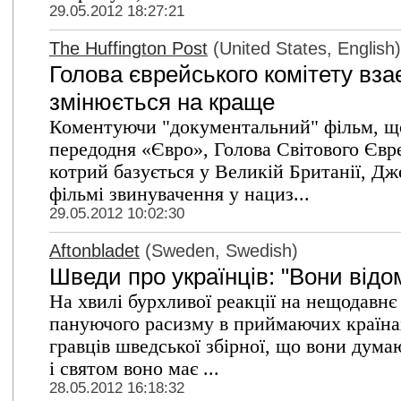
29.05.2012 18:27:21
The Huffington Post
(United States, English)
Голова єврейського комітету вза
змінюється на краще
Коментуючи "документальний" фільм, що
передодня «Євро», Голова Світового Євр
котрий базується у Великій Британії, Дж
фільмі звинувачення у нациз...
29.05.2012 10:02:30
Aftonbladet
(Sweden, Swedish)
Шведи про українців: "Вони відо
На хвилі бурхливої реакції на нещодавнє
пануючого расизму в приймаючих країнах
гравців шведської збірної, що вони думаю
і святом воно має ...
28.05.2012 16:18:32