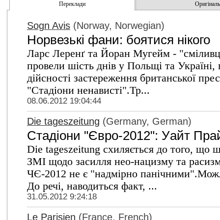
Переклади
Оригінальн
Sogn Avis
(Norway, Norwegian)
Норвезькі фани: боятися нікого
Ларс Леренґ та Йоран Мугейм - "сміливц
провели шість днів у Польщі та Україні,
дійсності застереження британської пре
"Стадіони ненависті".Тр...
08.06.2012 19:04:44
Die tageszeitung
(Germany, German)
Стадіони "Євро-2012": Уайт Пр
Die tageszeitung схиляється до того, що
ЗМІ щодо засилля нео-нацизму та расиз
ЧЄ-2012 не є "надмірно панічними".Мож
До речі, наводиться факт, ...
31.05.2012 9:24:18
Le Parisien
(France, French)