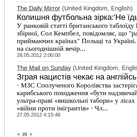
The Daily Mirror
(United Kingdom, English)
Колишня футбольна зірка:'Не їдь
У ранковій статті британського таблоїду 
збірної, Сол Кемпбел, повідомляє, що "р
приймаючих країнах" Польщі та Україні.
на сьогоднішній вечір...
28.05.2012 2:00:00
The Mail on Sunday
(United Kingdom, Engli
Зграя нацистів чекає на англійс
· МЗС Сполученого Королівства застеріга
карибського походження «бути надзвичай
ультра-праві «вишкольні табори» у лісах
«війни проти імігрантів» · Чл...
27.05.2012 4:15:46
[1]