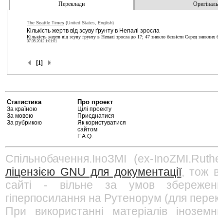
Переклади
Оригінальн
The Seattle Times
(United States, English)
Кількість жертв від зсуву ґрунту в Непалі зросла
Кількість жертв від зсуву ґрунту в Непалі зросла до 17; 47 зникло безвісти Серед зниклих б
07.05.2012 1:01:01
[1]
Статистика
Про проект
За країною
Цілі проекту
За мовою
Приєднатися
За рубрикою
Як користуватися
сайтом
F.A.Q.
Спільнобачення.ІноЗМІ (ex-InoZMI.Ruth
ліцензією GNU для документації
, тож 
сайті - вільне за умов збережен
гіперпосилання на Рутенорум (для перек
При використанні матеріалів інозем